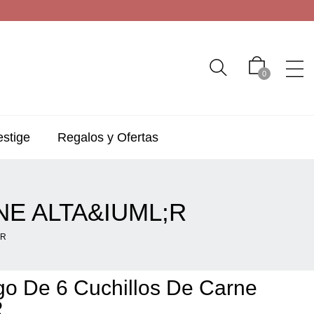
0
estige
Regalos y Ofertas
NE ALTA&IUML;R
;R
ego De 6 Cuchillos De Carne
r