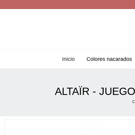
Inicio
Colores nacarados
ALTAÏR - JUEG
C