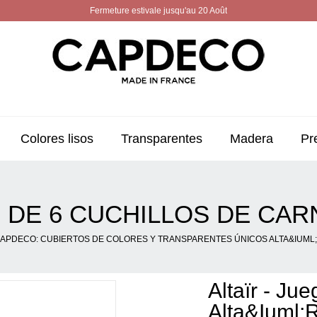
Fermeture estivale jusqu'au 20 Août
Colores lisos
Transparentes
Madera
Pr
O DE 6 CUCHILLOS DE CAR
APDECO: CUBIERTOS DE COLORES Y TRANSPARENTES ÚNICOS ALTA&IUML
Altaïr - Ju
Alta&iuml;