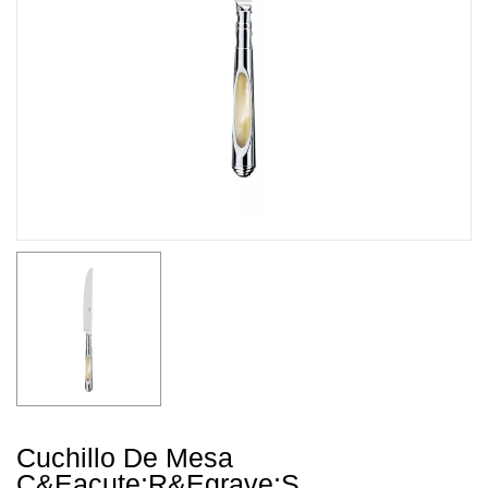
Cuchillo De Mesa
C&eacute;r&egrave;s