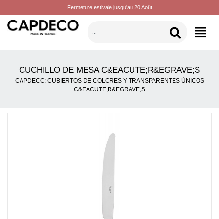
Fermeture estivale jusqu'au 20 Août
CATEGORÍAS
CUCHILLO DE MESA C&EACUTE;R&EGRAVE;S
CAPDECO: CUBIERTOS DE COLORES Y TRANSPARENTES ÚNICOS
C&EACUTE;R&EGRAVE;S