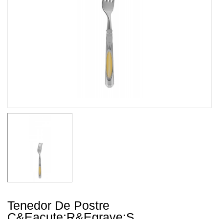
Tenedor De Postre
C&eacute;r&egrave;s