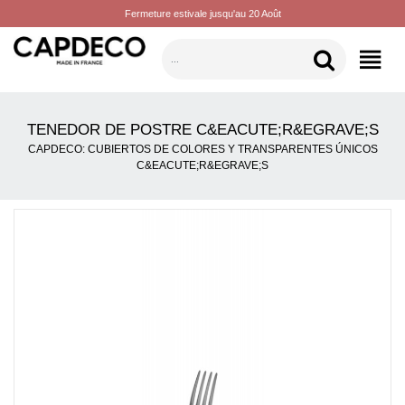
Fermeture estivale jusqu'au 20 Août
CATEGORÍAS
TENEDOR DE POSTRE C&EACUTE;R&EGRAVE;S
CAPDECO: CUBIERTOS DE COLORES Y TRANSPARENTES ÚNICOS
C&EACUTE;R&EGRAVE;S