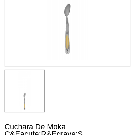
Cuchara De Moka
C&eacute;r&egrave;s