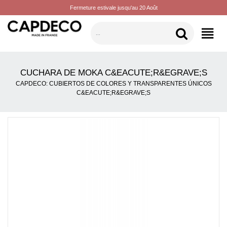
Fermeture estivale jusqu'au 20 Août
CATEGORÍAS
CUCHARA DE MOKA C&EACUTE;R&EGRAVE;S
CAPDECO: CUBIERTOS DE COLORES Y TRANSPARENTES ÚNICOS
C&EACUTE;R&EGRAVE;S