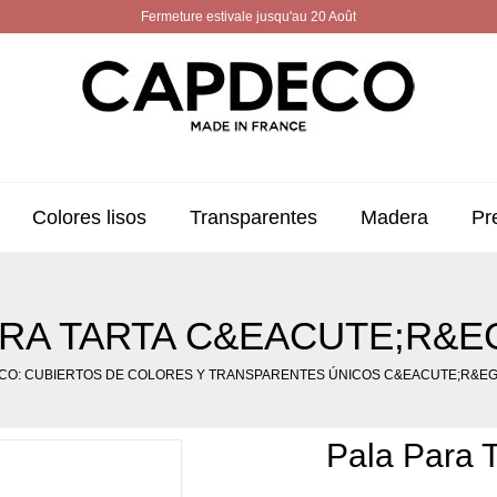
Fermeture estivale jusqu'au 20 Août
Colores lisos
Transparentes
Madera
Pr
ARA TARTA C&EACUTE;R&E
CO: CUBIERTOS DE COLORES Y TRANSPARENTES ÚNICOS C&EACUTE;R&EG
Pala Para 