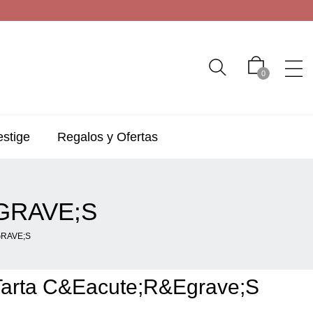
0
estige
Regalos y Ofertas
GRAVE;S
RAVE;S
Tarta C&eacute;r&egrave;s