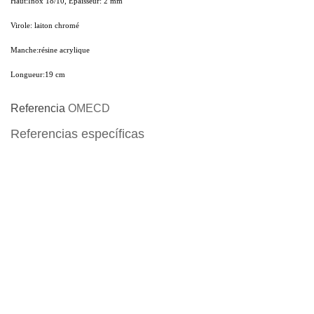
Haut:
Inox 18/10, Epaisseur: 2 mm
Virole:
laiton chromé
Manche:
résine acrylique
Longueur:
19 cm
Referencia
OMECD
Referencias específicas