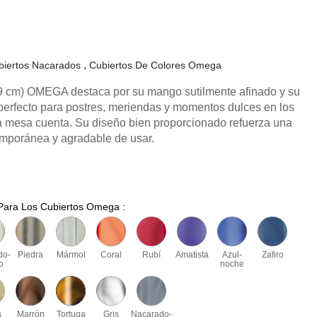
biertos Nacarados
Cubiertos De Colores Omega
9 cm) OMEGA destaca por su mango sutilmente afinado y su
s perfecto para postres, meriendas y momentos dulces en los
la mesa cuenta. Su diseño bien proporcionado refuerza una
mporánea y agradable de usar.
 Para Los Cubiertos Omega :
do-
Piedra
Mármol
Coral
Rubí
Amatista
Azul-
Zafiro
o
noche
a
Marrón
Tortuga
Gris
Nacarado-