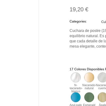
19,20 €
Categories:
Cu
Cuchara de postre (1
equilibrio natural. E
que cada detalle de 
mesa elegante, conte
17 Colores Disponibles
N-
Nacarado-
Nacara
Nacarado-
natural
cuern
blanco
Azul-pato
Esmerald
Ágat