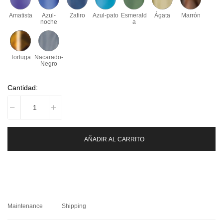
Amatista
Azul-
Zafiro
Azul-pato
Esmerald
Ágata
Marrón
noche
a
Tortuga
Nacarado-
Negro
Cantidad:
AÑADIR AL CARRITO
Maintenance
Shipping