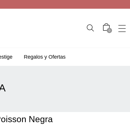
0
estige
Regalos y Ofertas
A
Poisson Negra