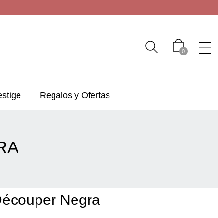
0
estige
Regalos y Ofertas
RA
Découper Negra