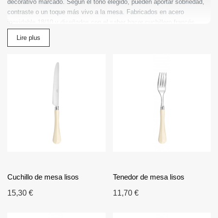
decorativo marcado. Según el tono elegido, pueden aportar sobriedad,
contraste o un toque más vivo a la mesa. Fabricados en acero
inoxidable 18/10 y diseñados con el saber hacer cuchillero francés,
estos cubiertos combinan resistencia, comodidad y elegancia duradera.
Lire plus
Son adecuados para el uso diario, comidas familiares, restaurantes y
recepciones más formales. Esta categoría responde a búsquedas como
cubiertos de colores lisos, cubiertos coloridos modernos, cubertería de
diseño y cubiertos franceses elegantes. Fáciles de combinar con
mantelería, vajilla y accesorios decorativos, permiten crear un ambiente
coherente y personalizado. Elegir Cubiertos de colores lisos es optar
por cubiertos made in France que unen simplicidad, calidad y estilo
contemporáneo.
Cuchillo de mesa lisos
Tenedor de mesa lisos
15,30 €
11,70 €