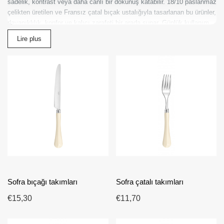
sadelik, kontrast veya daha canlı bir dokunuş katabilir. 18/10 paslanmaz
çelikten üretilen ve Fransız çatal bıçak ustalığıyla tasarlanan bu ürünler,
dayanıklılık, konfor ve kalıcı zarafeti bir arada sunar. Günlük kullanım,
aile yemekleri, restoranlar ve daha resmi davetler için uygundur. Bu
Lire plus
kategori; düz renkli çatal bıçak takımı, modern renkli çatal bıçak,
tasarım yemek takımı ve şık Fransız sofra ürünleri aramalarına yanıt
verir. Masa örtüsü, tabaklar ve dekoratif aksesuarlarla kolayca uyum
sağlayarak tutarlı ve kişisel bir atmosfer yaratmaya yardımcı olur. Düz
renkli çatal bıçak takımlarını seçmek, sadelik, kalite ve çağdaş stili bir
araya getiren Fransa üretimi ürünleri tercih etmek anlamına gelir.
Sofra bıçağı takımları
Sofra çatalı takımları
€15,30
€11,70