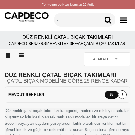
Fermeture estivale jusqu'au 20 Août
KATEGORILER
DÜZ RENKLI ÇATAL BIÇAK TAKIMLARI
CAPDECO: BENZERSIZ RENKLI VE ŞEFFAF ÇATAL BIÇAK TAKIMLARI

ALAKALI
DÜZ RENKLI ÇATAL BIÇAK TAKIMLARI
ÇATAL BIÇAK MODELINE GÖRE 25 RENGE KADAR
MEVCUT RENKLER
25
Düz renkli çatal bıçak takımları kategorisi, modern ve etkileyici sofralar
oluşturmak için ideal olan tek renk saplı modelleri bir araya getirir.
Sedefli veya yarı saydam yüzeylerden farklı olarak düz renkler, net bir
görsel kimlik ve güçlü bir dekoratif etki sunar. Seçilen tona göre sofraya