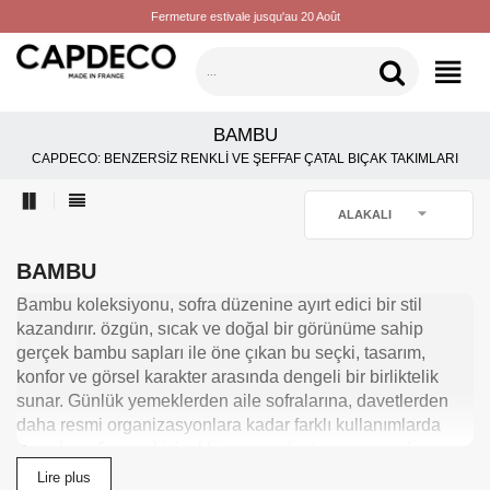
Fermeture estivale jusqu'au 20 Août
KATEGORILER
BAMBU
CAPDECO: BENZERSIZ RENKLI VE ŞEFFAF ÇATAL BIÇAK TAKIMLARI

ALAKALI
BAMBU
Bambu koleksiyonu, sofra düzenine ayırt edici bir stil
kazandırır. özgün, sıcak ve doğal bir görünüme sahip
gerçek bambu sapları ile öne çıkan bu seçki, tasarım,
konfor ve görsel karakter arasında dengeli bir birliktelik
sunar. Günlük yemeklerden aile sofralarına, davetlerden
daha resmi organizasyonlara kadar farklı kullanımlarda
uyumlu, rafine ve kişisel bir masa oluşturmaya yardımcı
olur. 18/10 paslanmaz çelikten üretilen ve Fransız çatal
Lire plus