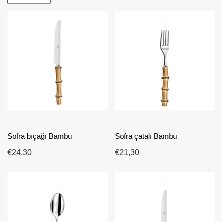
bıçak ustalığını yansıtan bu ürünler, dayanıklılık, rahat
kullanım ve zaman içinde korunan kaliteli bir bitiş sunmak
üzere tasarlanmıştır. Bu koleksiyon; bambu çatal bıçak,
ekolojik ilhamlı sofra ürünleri, doğal tasarım çatal bıçak ve
modern özgün yemek takımları aramalarına yanıt verir.
Masa örtüsü, tabak, cam ürünler ve dekoratif aksesuarlarla
kolayca uyum sağlayarak sade zarafetten daha iddialı
kompozisyonlara kadar farklı atmosferler yaratmayı
mümkün kılar. Bambu seçimi, karakterli sofralar için
kaliteyi, dayanıklılığı ve rafine tasarımı bir araya getiren
Fransa üretimi çatal bıçakları tercih etmek anlamına gelir.
Sofra bıçağı Bambu
Sofra çatalı Bambu
€24,30
€21,30