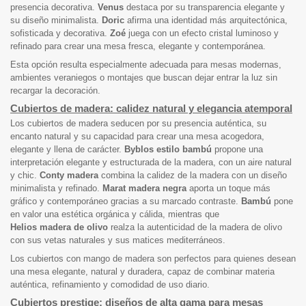
presencia decorativa.
Venus
destaca por su transparencia elegante y
su diseño minimalista.
Doric
afirma una identidad más arquitectónica,
sofisticada y decorativa.
Zoé
juega con un efecto cristal luminoso y
refinado para crear una mesa fresca, elegante y contemporánea.
Esta opción resulta especialmente adecuada para mesas modernas,
ambientes veraniegos o montajes que buscan dejar entrar la luz sin
recargar la decoración.
Cubiertos de madera: calidez natural y elegancia atemporal
Los cubiertos de madera seducen por su presencia auténtica, su
encanto natural y su capacidad para crear una mesa acogedora,
elegante y llena de carácter.
Byblos estilo bambú
propone una
interpretación elegante y estructurada de la madera, con un aire natural
y chic.
Conty madera
combina la calidez de la madera con un diseño
minimalista y refinado.
Marat madera negra
aporta un toque más
gráfico y contemporáneo gracias a su marcado contraste.
Bambú
pone
en valor una estética orgánica y cálida, mientras que
Helios madera de olivo
realza la autenticidad de la madera de olivo
con sus vetas naturales y sus matices mediterráneos.
Los cubiertos con mango de madera son perfectos para quienes desean
una mesa elegante, natural y duradera, capaz de combinar materia
auténtica, refinamiento y comodidad de uso diario.
Cubiertos prestige: diseños de alta gama para mesas