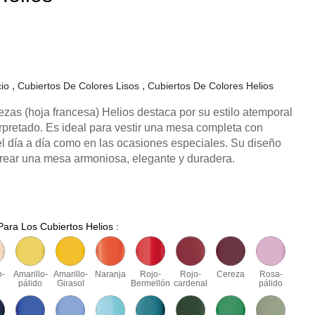
cio
Cubiertos De Colores Lisos
Cubiertos De Colores Helios
iezas (hoja francesa) Helios destaca por su estilo atemporal
erpretado. Es ideal para vestir una mesa completa con
el día a día como en las ocasiones especiales. Su diseño
crear una mesa armoniosa, elegante y duradera.
Para Los Cubiertos Helios :
o-
Amarillo-
Amarillo-
Naranja
Rojo-
Rojo-
Cereza
Rosa-
pálido
Girasol
Bermellón
cardenal
pálido