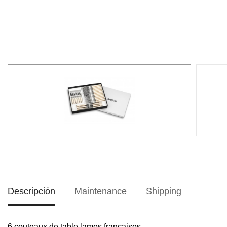
Descripción
Maintenance
Shipping
6 couteaux de table lames françaises