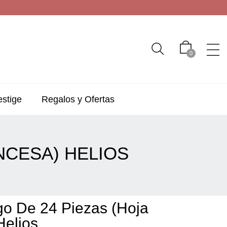
0
estige
Regalos y Ofertas
ANCESA) HELIOS
go De 24 Piezas (hoja
Helios