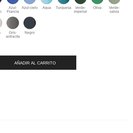
-
Azul-
Azul-cielo
Aqua
Turquesa
Verde-
Oliva
Verde-
o
Francia
imperial
salvia
n
Gris-
Negro
antracita
AÑADIR AL CARRITO