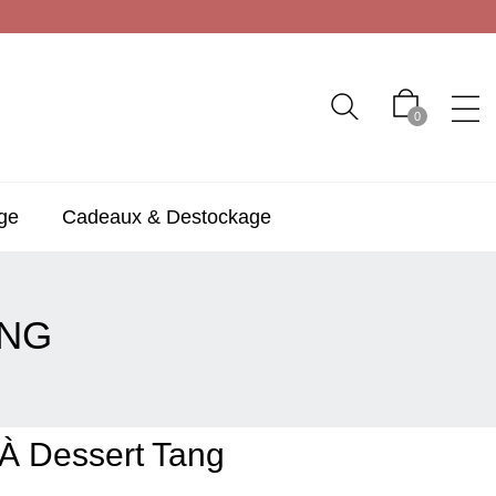
0
ge
Cadeaux & Destockage
ANG
 À Dessert Tang