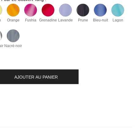
n
Orange
Fushia
Grenadine
Lavande
Prune
Bleu-nuit
Lagon
air
Nacré-noir
AJOUTER AU PANIER