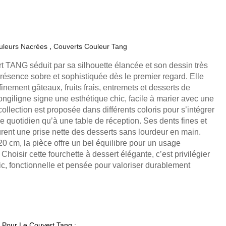
uleurs Nacrées
Couverts Couleur Tang
rt TANG séduit par sa silhouette élancée et son dessin très
présence sobre et sophistiquée dès le premier regard. Elle
nement gâteaux, fruits frais, entremets et desserts de
longiligne signe une esthétique chic, facile à marier avec une
 collection est proposée dans différents coloris pour s’intégrer
e quotidien qu’à une table de réception. Ses dents fines et
urent une prise nette des desserts sans lourdeur en main.
0 cm, la pièce offre un bel équilibre pour un usage
 Choisir cette fourchette à dessert élégante, c’est privilégier
ic, fonctionnelle et pensée pour valoriser durablement
 Pour Le Couvert Tang :