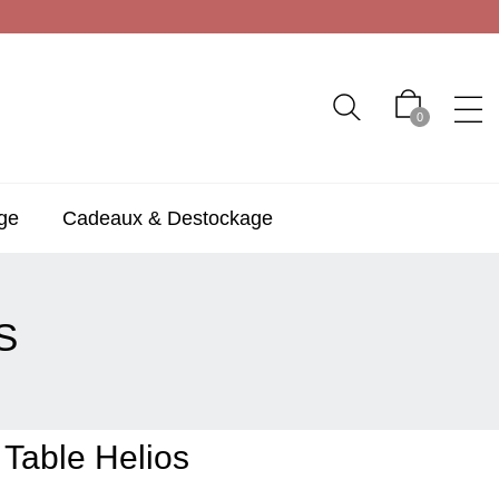
0
ge
Cadeaux & Destockage
S
 Table Helios