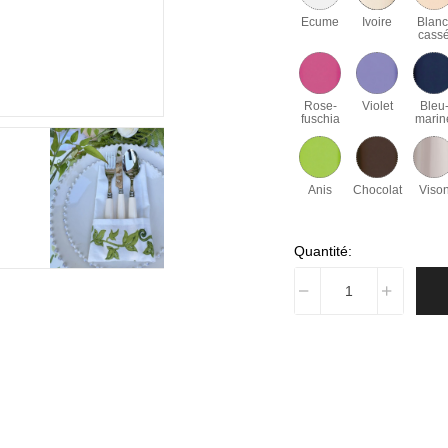
Ecume
Ivoire
Blanc
cass
Rose-
Violet
Bleu
fuschia
marin
Anis
Chocolat
Viso
Quantité: