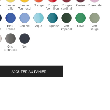
-
Jaune-
Jaune-
Orange
Rouge-
Rouge-
Cerise
Rose-pâle
é
pâle
Tournesol
Vermillon
cardinal
-
Bleu-
Bleu-ciel
Aqua
Turquoise
Vert-
Olive
Vert-
e
France
imperial
sauge
n
Gris-
Noir
anthracite
AJOUTER AU PANIER