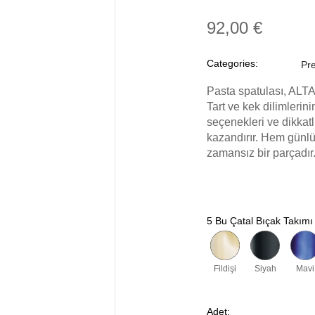
92,00 €
Categories:
Pre
Pasta spatulası, ALTA
Tart ve kek dilimlerini
seçenekleri ve dikkatl
kazandırır. Hem günl
zamansız bir parçadır
5 Bu Çatal Bıçak Takımı 
Fildişi
Siyah
Mavi
Adet: