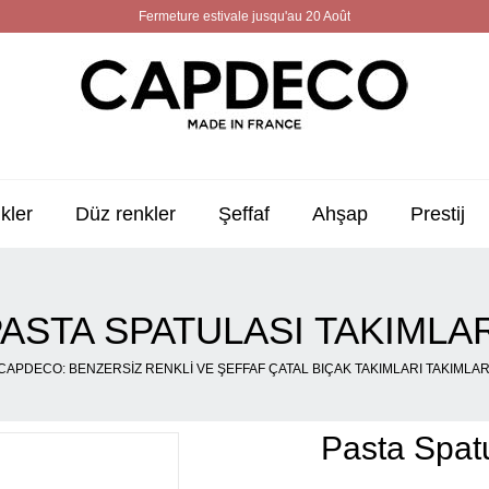
Fermeture estivale jusqu'au 20 Août
kler
Düz renkler
Şeffaf
Ahşap
Prestij
ASTA SPATULASI TAKIMLA
CAPDECO: BENZERSIZ RENKLI VE ŞEFFAF ÇATAL BIÇAK TAKIMLARI TAKIMLAR
Pasta Spatu