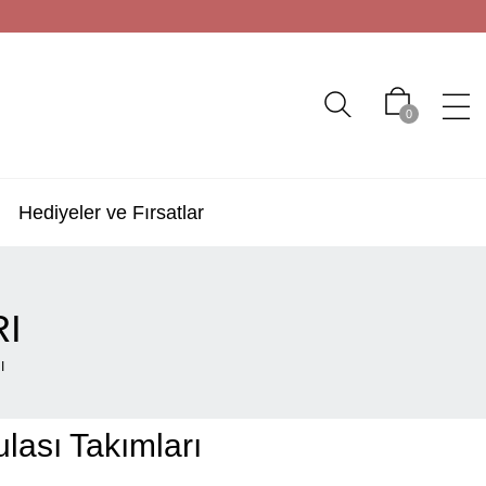
0
Hediyeler ve Fırsatlar
RI
I
lası Takımları