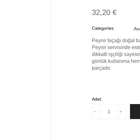
32,20 €
Categories:
An
Peynir bıçağı doğal b
Peynir servisinde estet
dikkatli işçiliği saye
günlük kullanıma hem
parçadır.
Adet: