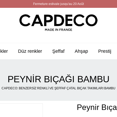
Fermeture estivale jusqu'au 20 Août
kler
Düz renkler
Şeffaf
Ahşap
Prestij
PEYNIR BIÇAĞI BAMBU
CAPDECO: BENZERSIZ RENKLI VE ŞEFFAF ÇATAL BIÇAK TAKIMLARI BAMBU
Peynir Bıç