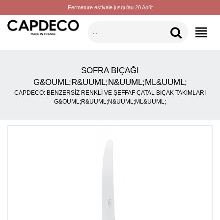
Fermeture estivale jusqu'au 20 Août
KATEGORILER
SOFRA BIÇAĞI
G&OUML;R&UUML;N&UUML;ML&UUML;
CAPDECO: BENZERSIZ RENKLI VE ŞEFFAF ÇATAL BIÇAK TAKIMLARI
G&OUML;R&UUML;N&UUML;ML&UUML;