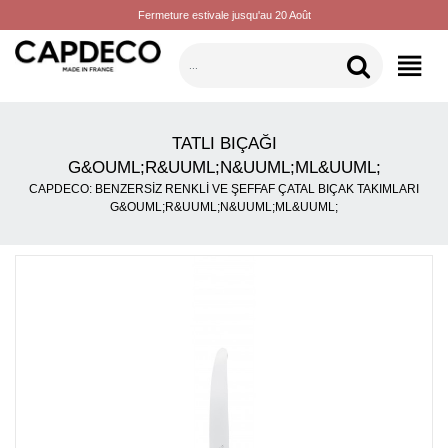
Fermeture estivale jusqu'au 20 Août
KATEGORILER
TATLI BIÇAĞI
G&OUML;R&UUML;N&UUML;ML&UUML;
CAPDECO: BENZERSIZ RENKLI VE ŞEFFAF ÇATAL BIÇAK TAKIMLARI
G&OUML;R&UUML;N&UUML;ML&UUML;