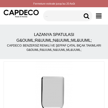
Fermeture estivale jusqu'au 20 Août
KATEGORILER
LAZANYA SPATULASI
G&OUML;R&UUML;N&UUML;ML&UUML;
CAPDECO: BENZERSIZ RENKLI VE ŞEFFAF ÇATAL BIÇAK TAKIMLARI
G&OUML;R&UUML;N&UUML;ML&UUML;