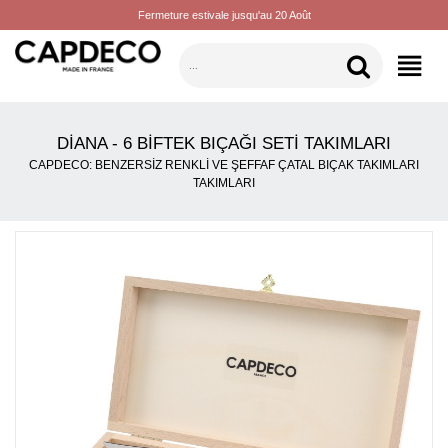
Fermeture estivale jusqu'au 20 Août
KATEGORILER
DIANA - 6 BIFTEK BIÇAĞI SETI TAKIMLARI
CAPDECO: BENZERSIZ RENKLI VE ŞEFFAF ÇATAL BIÇAK TAKIMLARI
TAKIMLARI