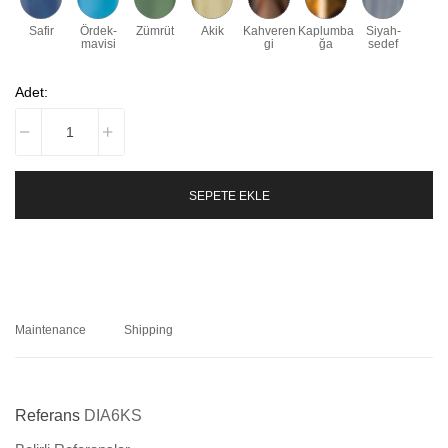
Safir
Ördek-
Zümrüt
Akik
Kahveren
Kaplumba
Siyah-
mavisi
gi
ğa
sedef
Adet:
SEPETE EKLE
Maintenance
Shipping
Referans
DIA6KS