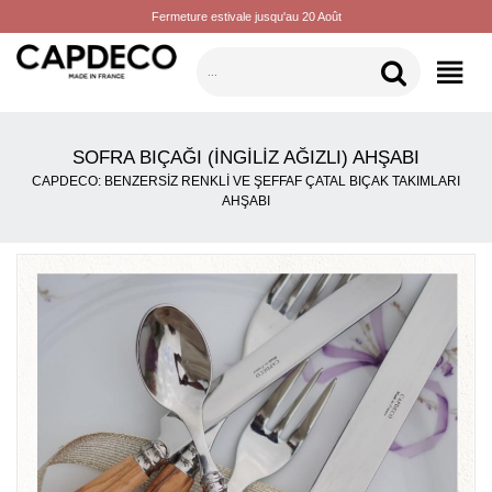
Fermeture estivale jusqu'au 20 Août
KATEGORILER
SOFRA BIÇAĞI (İNGILIZ AĞIZLI) AHŞABI
CAPDECO: BENZERSIZ RENKLI VE ŞEFFAF ÇATAL BIÇAK TAKIMLARI
AHŞABI