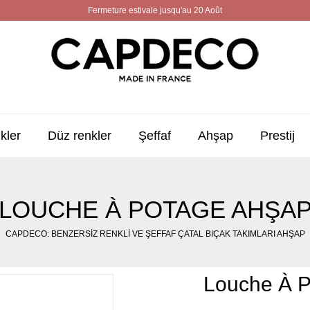
Fermeture estivale jusqu'au 20 Août
kler
Düz renkler
Şeffaf
Ahşap
Prestij
LOUCHE À POTAGE AHŞA
CAPDECO: BENZERSIZ RENKLI VE ŞEFFAF ÇATAL BIÇAK TAKIMLARI AHŞAP
Louche À 