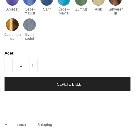
Ametist
Gece-
Safir
Ördek-
Zümrüt
Akik
Kahveren
mavisi
mavisi
gi
Kaplumba
Siyah-
ğa
sedef
Adet:
SEPETE EKLE
Maintenance
Shipping