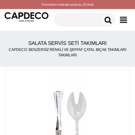
Fermeture estivale jusqu'au 20 Août
KATEGORILER
SALATA SERVIS SETI TAKIMLARI
CAPDECO: BENZERSIZ RENKLI VE ŞEFFAF ÇATAL BIÇAK TAKIMLARI
TAKIMLARI