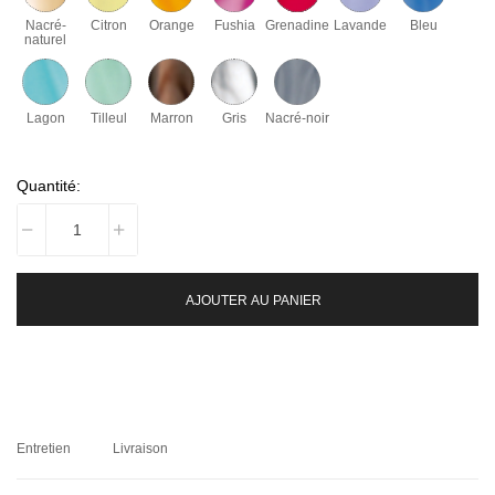
Nacré-
Citron
Orange
Fushia
Grenadine
Lavande
Bleu
naturel
Lagon
Tilleul
Marron
Gris
Nacré-noir
Quantité:
AJOUTER AU PANIER
Entretien
Livraison