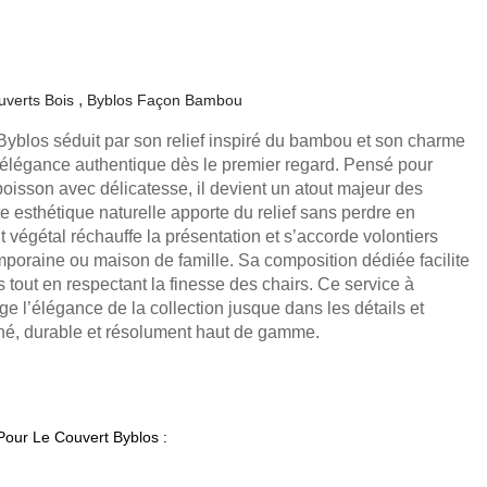
uverts Bois
Byblos Façon Bambou
Byblos séduit par son relief inspiré du bambou et son charme
e élégance authentique dès le premier regard. Pensé pour
 poisson avec délicatesse, il devient un atout majeur des
e esthétique naturelle apporte du relief sans perdre en
t végétal réchauffe la présentation et s’accorde volontiers
poraine ou maison de famille. Sa composition dédiée facilite
s tout en respectant la finesse des chairs. Ce service à
ge l’élégance de la collection jusque dans les détails et
gné, durable et résolument haut de gamme.
Pour Le Couvert Byblos :