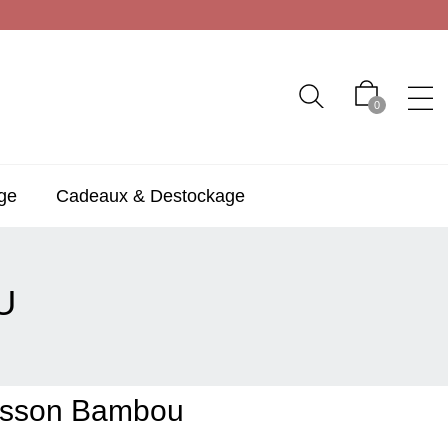
0
ge
Cadeaux & Destockage
U
isson Bambou