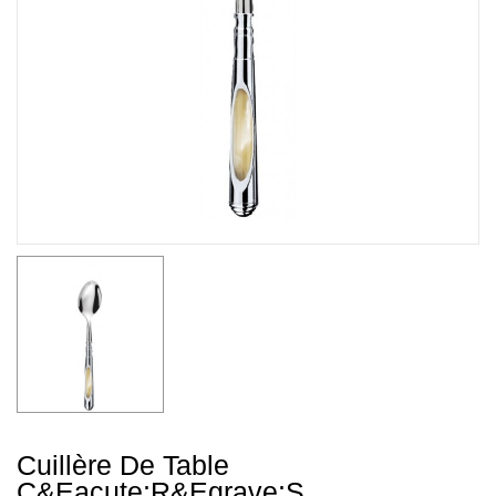
Cuillère De Table
C&eacute;r&egrave;s