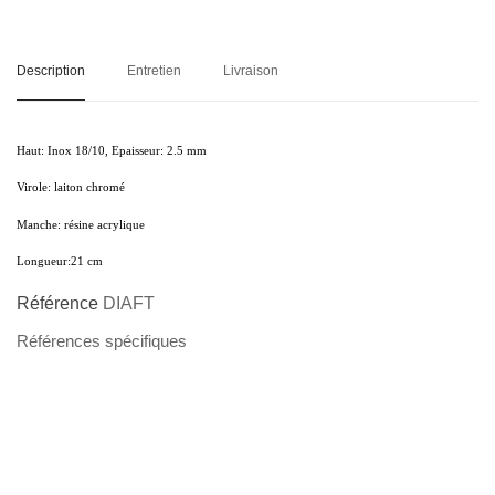
Description
Entretien
Livraison
Haut:
Inox 18/10, Epaisseur
:
2.5 mm
Virole:
laiton chromé
Manche:
résine acrylique
Longueur:
21 cm
Référence
DIAFT
Références spécifiques