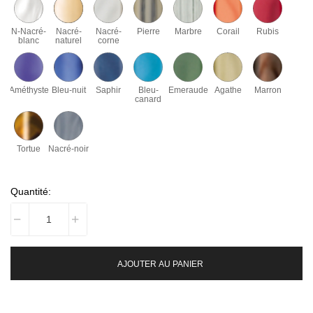
N-Nacré-
Nacré-
Nacré-
Pierre
Marbre
Corail
Rubis
blanc
naturel
corne
Améthyste
Bleu-nuit
Saphir
Bleu-
Emeraude
Agathe
Marron
canard
Tortue
Nacré-noir
Quantité:
AJOUTER AU PANIER