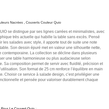
uleurs Nacrées
Couverts Couleur Quio
UIO se distingue par ses lignes carrées et minimalistes, avec
aphique très actuelle qui habille la table sans excès. Pensé
ir les salades avec style, il apporte tout de suite une note
table. Son dessin épuré met en valeur une silhouette nette,
 contemporaine. La collection se décline dans plusieurs
oser une table harmonieuse ou plus audacieuse selon
. Sa composition permet de servir avec fluidité, précision et
’utilisation. Son format de 25 cm renforce l’équilibre en main
te. Choisir ce service à salade design, c’est privilégier une
fonctionnelle et pensée pour valoriser durablement chaque
 Pour Le Couvert Quio :