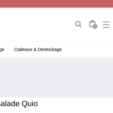
0
ge
Cadeaux & Destockage
Salade Quio