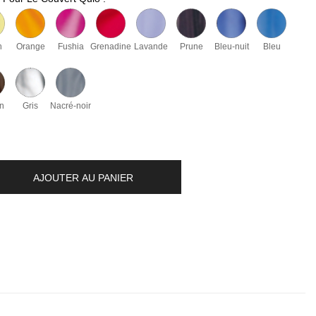
n
Orange
Fushia
Grenadine
Lavande
Prune
Bleu-nuit
Bleu
n
Gris
Nacré-noir
AJOUTER AU PANIER