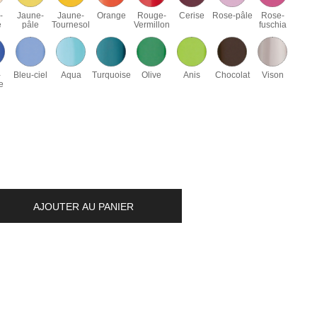
-
Jaune-
Jaune-
Orange
Rouge-
Cerise
Rose-pâle
Rose-
é
pâle
Tournesol
Vermillon
fuschia
-
Bleu-ciel
Aqua
Turquoise
Olive
Anis
Chocolat
Vison
e
AJOUTER AU PANIER