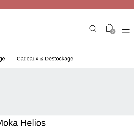
0
ge
Cadeaux & Destockage
S
Moka Helios