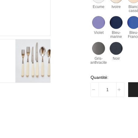
Ecume
Ivoire
Blanc
cass
Violet
Bleu-
Bleu
marine
Franc
Gris-
Noir
anthracite
Quantité: