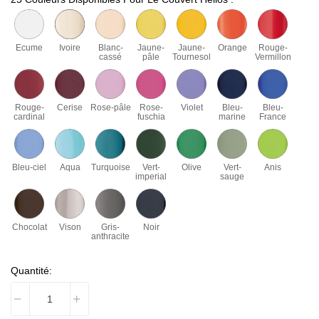
Ecume
Ivoire
Blanc-
Jaune-
Jaune-
Orange
Rouge-
cassé
pâle
Tournesol
Vermillon
Rouge-
Cerise
Rose-pâle
Rose-
Violet
Bleu-
Bleu-
cardinal
fuschia
marine
France
Bleu-ciel
Aqua
Turquoise
Vert-
Olive
Vert-
Anis
imperial
sauge
Chocolat
Vison
Gris-
Noir
anthracite
Quantité: