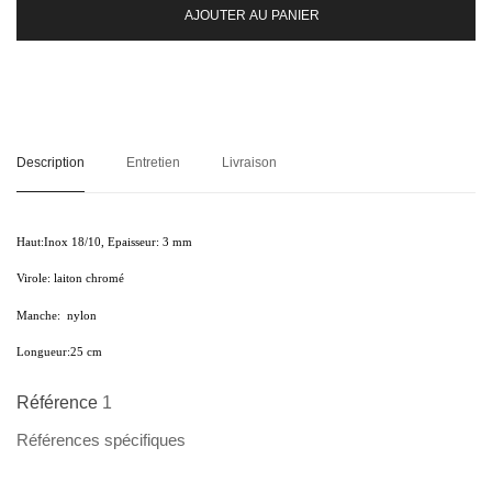
AJOUTER AU PANIER
Description
Entretien
Livraison
Haut:
Inox 18/10, Epaisseur: 3 mm
Virole:
laiton chromé
Manche:
nylon
Longueur:
25 cm
Référence
1
Références spécifiques