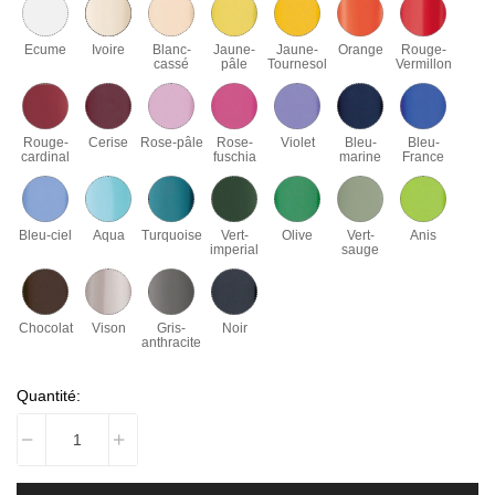
Ecume
Ivoire
Blanc-
Jaune-
Jaune-
Orange
Rouge-
cassé
pâle
Tournesol
Vermillon
Rouge-
Cerise
Rose-pâle
Rose-
Violet
Bleu-
Bleu-
cardinal
fuschia
marine
France
Bleu-ciel
Aqua
Turquoise
Vert-
Olive
Vert-
Anis
imperial
sauge
Chocolat
Vison
Gris-
Noir
anthracite
Quantité: