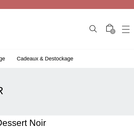
0
ge
Cadeaux & Destockage
R
Dessert Noir