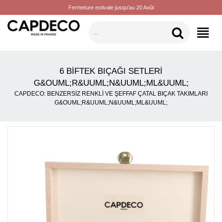
Fermeture estivale jusqu'au 20 Août
KATEGORILER
6 BIFTEK BIÇAĞI SETLERI
G&OUML;R&UUML;N&UUML;ML&UUML;
CAPDECO: BENZERSIZ RENKLI VE ŞEFFAF ÇATAL BIÇAK TAKIMLARI
G&OUML;R&UUML;N&UUML;ML&UUML;