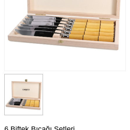
6 Biftek Bıçağı Setleri