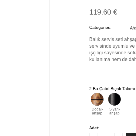
119,60 €
Categories:
Ahş
Balık servis seti ahşa
servisinde uyumlu ve ö
işçiliği sayesinde sof
kullanıma hem de dah
2 Bu Çatal Bıçak Takımı
Doğal-
Siyah-
ahşap
ahşap
Adet: