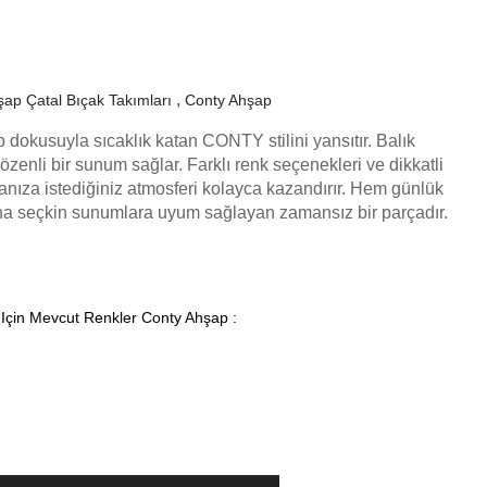
ap Çatal Bıçak Takımları
Conty Ahşap
p dokusuyla sıcaklık katan CONTY stilini yansıtır. Balık
zenli bir sunum sağlar. Farklı renk seçenekleri ve dikkatli
ranıza istediğiniz atmosferi kolayca kazandırır. Hem günlük
a seçkin sunumlara uyum sağlayan zamansız bir parçadır.
 Için Mevcut Renkler Conty Ahşap :