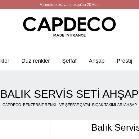
Fermeture estivale jusqu'au 20 Août
kler
Düz renkler
Şeffaf
Ahşap
Prestij
BALIK SERVIS SETI AHŞAP
CAPDECO: BENZERSIZ RENKLI VE ŞEFFAF ÇATAL BIÇAK TAKIMLARI AHŞAP
Balık Servi