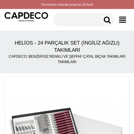
Fermeture estivale jusqu'au 20 Août
KATEGORILER
HELIOS - 24 PARÇALIK SET (İNGILIZ AĞIZLI)
TAKIMLARI
CAPDECO: BENZERSIZ RENKLI VE ŞEFFAF ÇATAL BIÇAK TAKIMLARI
TAKIMLARI