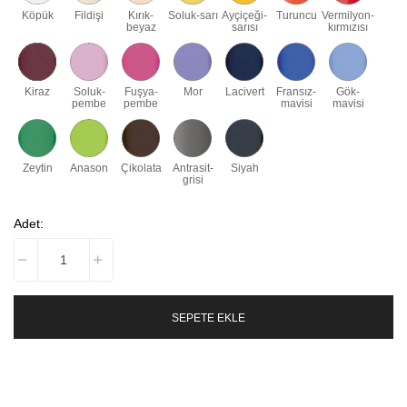
Köpük
Fildişi
Kırık-
Soluk-sarı
Ayçiçeği-
Turuncu
Vermilyon-
beyaz
sarısı
kırmızısı
Kiraz
Soluk-
Fuşya-
Mor
Lacivert
Fransız-
Gök-
pembe
pembe
mavisi
mavisi
Zeytin
Anason
Çikolata
Antrasit-
Siyah
grisi
Adet:
SEPETE EKLE