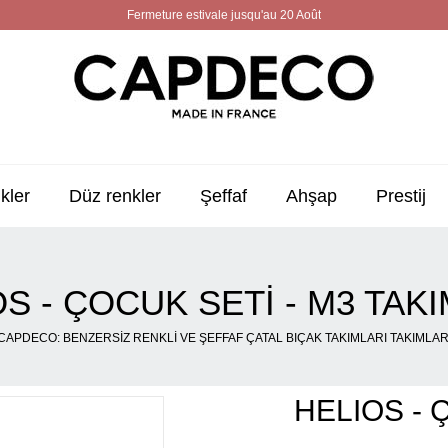
Fermeture estivale jusqu'au 20 Août
kler
Düz renkler
Şeffaf
Ahşap
Prestij
S - ÇOCUK SETI - M3 TAK
CAPDECO: BENZERSIZ RENKLI VE ŞEFFAF ÇATAL BIÇAK TAKIMLARI TAKIMLAR
HELIOS - Ç