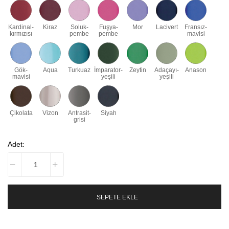
Kardinal-
Kiraz
Soluk-
Fuşya-
Mor
Lacivert
Fransız-
kırmızısı
pembe
pembe
mavisi
Gök-
Aqua
Turkuaz
İmparator-
Zeytin
Adaçayı-
Anason
mavisi
yeşili
yeşili
Çikolata
Vizon
Antrasit-
Siyah
grisi
Adet:
SEPETE EKLE