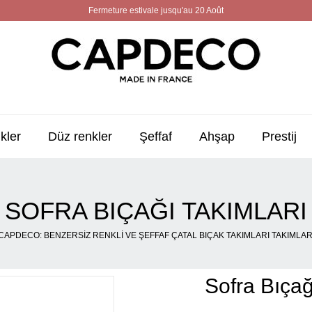
Fermeture estivale jusqu'au 20 Août
kler
Düz renkler
Şeffaf
Ahşap
Prestij
SOFRA BIÇAĞI TAKIMLARI
CAPDECO: BENZERSIZ RENKLI VE ŞEFFAF ÇATAL BIÇAK TAKIMLARI TAKIMLAR
Sofra Bıçağ