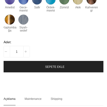
Ametist
Gece-
Safir
Ördek-
Zümrüt
Akik
Kahveren
mavisi
mavisi
gi
Kaplumba
Siyah-
ğa
sedef
Adet:
SEPETE EKLE
Açıklama
Maintenance
Shipping