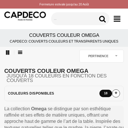
Fermeture estivale jusqu'au 20 Août
CATÉGORIES
COUVERTS COULEUR OMEGA
CAPDECO: COUVERTS COULEURS ET TRANSPARENTS UNIQUES

PERTINENCE
COUVERTS COULEUR OMEGA
JUSQU'À 18 COULEURS EN FONCTION DES
COUVERTS
COULEURS DISPONIBLES
18
La collection
Omega
se distingue par son esthétique
raffinée et ses effets de matière uniques, offrant une
approche haut de gamme de l’art de la table. Inspirée des
textures naturelles telles que le marbre, la pierre, l’agate ou