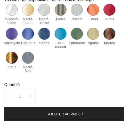
N-Nacré-
Nacré-
Nacré-
Pierre
Marbre
Corail
Rubis
blanc
naturel
corne
Améthyste
Bleu-nuit
Saphir
Bleu-
Emeraude
Agathe
Marron
canard
Tortue
Nacré-
Noir
Quantité:
AJOUTER AU PANIER